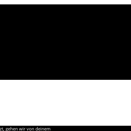
zt, gehen wir von deinem
© HOBMEYR. | T +49 (0)30 612 88 64